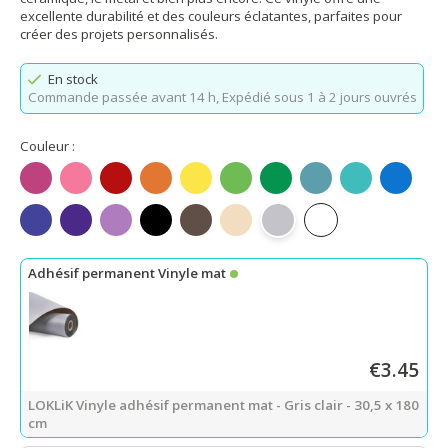
excellente durabilité et des couleurs éclatantes, parfaites pour
créer des projets personnalisés.
En stock
Commande passée avant 14 h,
Expédié sous 1 à 2 jours ouvrés
Couleur :
Fuchsia mat
Rose mat
Rouge mat
Orange mat
Jaune citron mat
Vert pomme mat
Vert mat
Bleu sarcelle mat
Bleu Tiffany 
Bleu mat
Bleu roi mat
Violet mat
Violet clair mat
Noir mat
Café foncé mat
Beige mat
Gris clair mat
Blanc mat
Adhésif permanent Vinyle mat
€3.45
LOKLiK Vinyle adhésif permanent mat - Gris clair - 30,5 x 180
cm