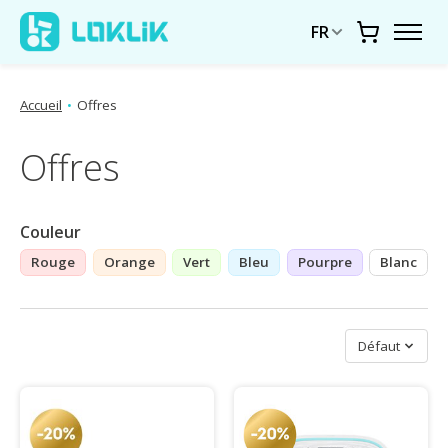
FR
Chariot
Accueil
•
Offres
Offres
Couleur
Rouge
Orange
Vert
Bleu
Pourpre
Blanc
Trier par
Défaut