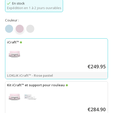
En stock
Expédition en 1 à 2 jours ouvrables
Couleur :
Bleu bulle
Rose pastel
Blanc marguerite
iCraft™
€249.95
LOKLiK iCraft™ - Rose pastel
Kit iCraft™ et support pour rouleau
LOKLiK iCraft™ - Rose pastel
+
Kit porte-rouleau
€284.90