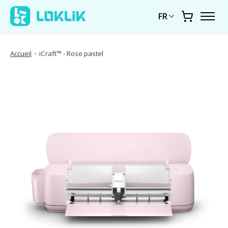
FR
Chariot
Accueil
•
iCraft™ - Rose pastel
Diaporama d'images de produits Articles