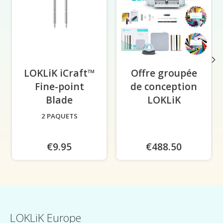
LOKLiK iCraft™
Offre groupée
Fine-point
de conception
Blade
-
LOKLiK
2 PAQUETS
€9.95
€488.50
LOKLiK Europe