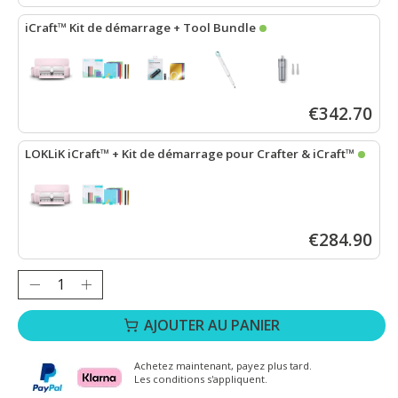
iCraft™ Kit de démarrage + Tool Bundle
LOKLiK iCraft™ - Rose Pastel
+
Kit de démarrage pour Crafter
&
i
€342.70
LOKLiK iCraft™ + Kit de démarrage pour Crafter & iCraft™
LOKLiK iCraft™ - Rose pastel
+
Kit de démarrage pour Crafter
&
i
€284.90
Quantité :
AJOUTER AU PANIER
Achetez maintenant, payez plus tard.
Les conditions s'appliquent.