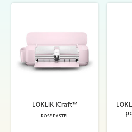
LOKLiK iCraft™
-
LOKL
po
ROSE PASTEL