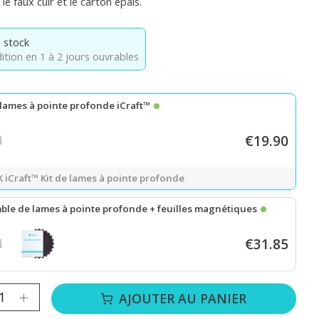
e faux cuir et le carton épais.
 stock
ition en 1 à 2 jours ouvrables
 lames à pointe profonde iCraft™
€19.90
 iCraft™ Kit de lames à pointe profonde
ble de lames à pointe profonde + feuilles magnétiques
€31.85
 iCraft™ Deep-point Blade Kit
+
Magnetic Sheet 0.5 mm - 10 packs
té :
AJOUTER AU PANIER