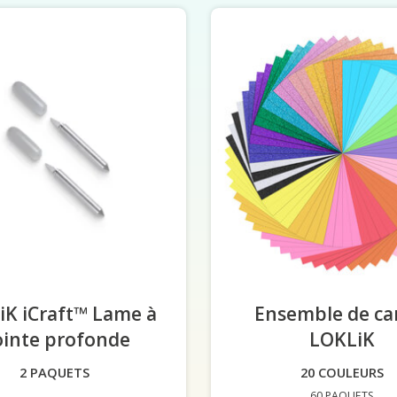
iK iCraft™ Lame à
Ensemble de ca
inte profonde
-
LOKLiK
-
2 PAQUETS
20 COULEURS
60 PAQUETS