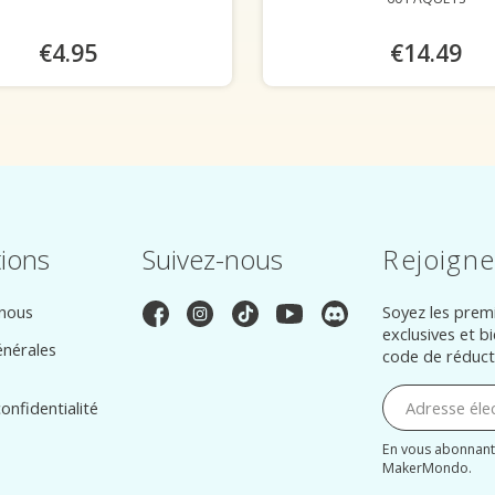
€4.95
€14.49
tions
Suivez-nous
Rejoigne
 nous
Soyez les premi
exclusives et b
énérales
code de réduct
onfidentialité
En vous abonnant
MakerMondo.