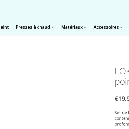
Paint
Presses à chaud
Matériaux
Accessoires
LOK
poi
€19.
Set de 
contena
profond