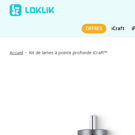
OFFRES
iCraft
i
Accueil
•
Kit de lames à pointe profonde iCraft™
Diaporama d'images de produits Articles