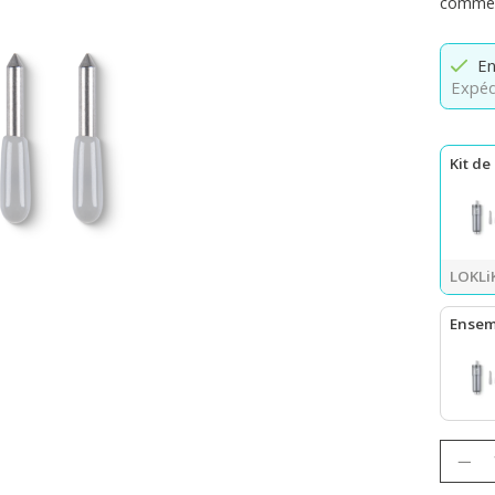
comme l
En
Expéd
Kit de
LOKLiK
Ensem
LOKLiK
Quanti