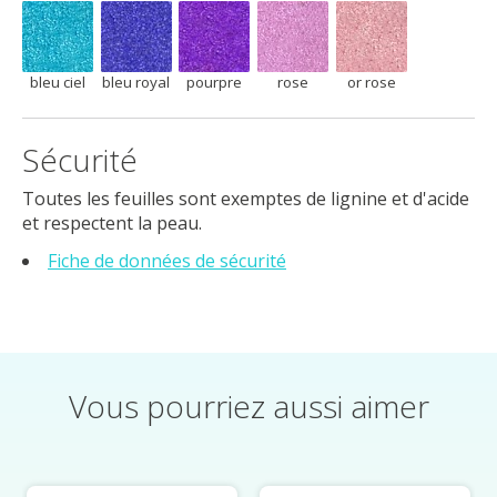
bleu ciel
bleu royal
pourpre
rose
or rose
bleu ciel
bleu royal
pourpre
rose
or rose
Sécurité
Toutes les feuilles sont exemptes de lignine et d'acide
et respectent la peau.
Fiche de données de sécurité
Vous pourriez aussi aimer
Éléments du carrousel de produits