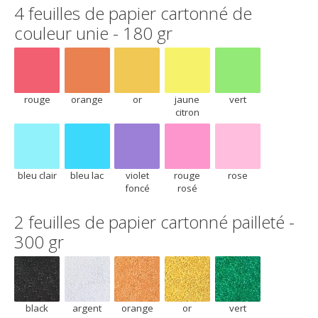
4 feuilles de papier cartonné de
couleur unie - 180 gr
rouge
orange
or
jaune citron
vert
rouge
orange
or
jaune
vert
citron
bleu clair
bleu lac
violet foncé
rouge rosé
rose
bleu clair
bleu lac
violet
rouge
rose
foncé
rosé
2 feuilles de papier cartonné pailleté -
300 gr
black
argent
orange
or
vert
black
argent
orange
or
vert