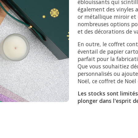
éblouissants qui scintill
également des vinyles a
or métallique miroir et 
nombreuses options pou
et des décorations de v
En outre, le coffret co
éventail de papier cart
parfait pour la fabricat
Que vous souhaitiez déc
personnalisés ou ajout
Noël, ce coffret de Noël 
Les stocks sont limité
plonger dans l'esprit d