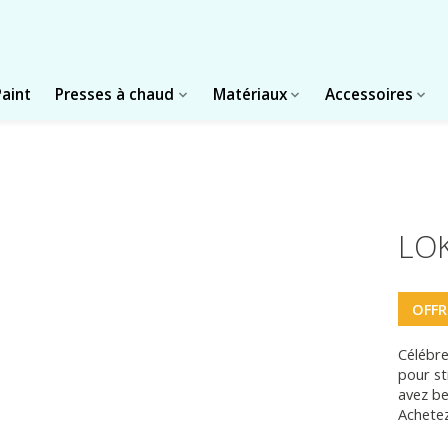
Paint
Presses à chaud
Matériaux
Accessoires
LOK
OFFR
Célébre
pour st
avez be
Achetez