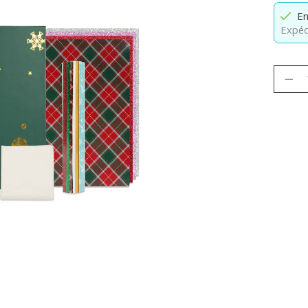
En
Expéd
Quanti