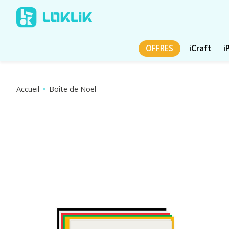
OFFRES
iCraft
i
Accueil
•
Boîte de Noël
Diaporama d'images de produits Articles