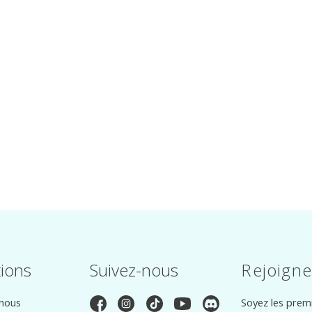
tions
Suivez-nous
Rejoigne
 nous
Soyez les premi