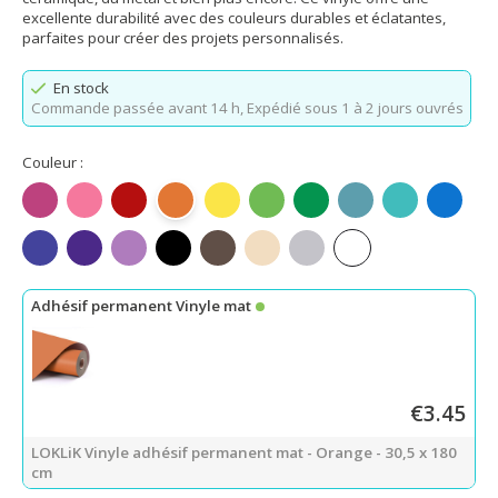
excellente durabilité avec des couleurs durables et éclatantes,
parfaites pour créer des projets personnalisés.
En stock
Commande passée avant 14 h,
Expédié sous 1 à 2 jours ouvrés
Couleur :
Fuchsia mat
Rose mat
Rouge mat
Orange mat
Jaune citron mat
Vert pomme mat
Vert mat
Bleu sarcelle mat
Bleu Tiffany 
Bleu ma
Bleu roi mat
Violet mat
Violet clair mat
Noir mat
Café foncé mat
Beige mat
Gris clair mat
Blanc mat
Adhésif permanent Vinyle mat
€3.45
LOKLiK Vinyle adhésif permanent mat - Orange - 30,5 x 180
cm