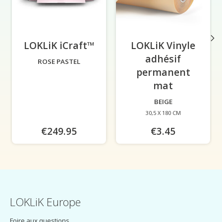
LOKLiK iCraft™
-
LOKLiK Vinyle
adhésif
ROSE PASTEL
permanent
mat
-
BEIGE
30,5 X 180 CM
€249.95
€3.45
LOKLiK Europe
Foire aux questions