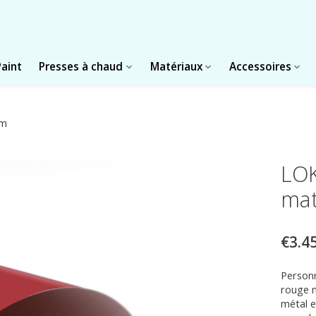
Paint
Presses à chaud
Matériaux
Accessoires
cm
LOK
mat
€3.4
Personn
rouge m
métal e