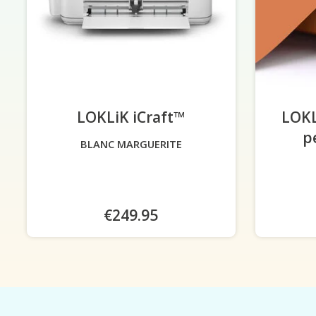
LOKLiK iCraft™
-
LOKL
p
BLANC MARGUERITE
€249.95