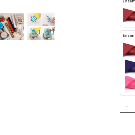
Ensemb
LOKLiK
Ensem
LOKLiK
Quanti