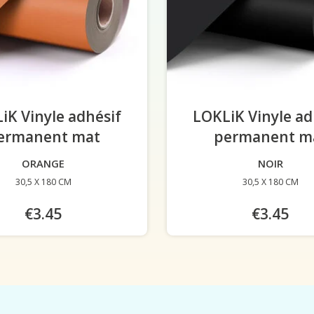
iK Vinyle adhésif
LOKLiK Vinyle ad
ermanent mat
-
permanent m
ORANGE
NOIR
30,5 X 180 CM
30,5 X 180 CM
€3.45
€3.45