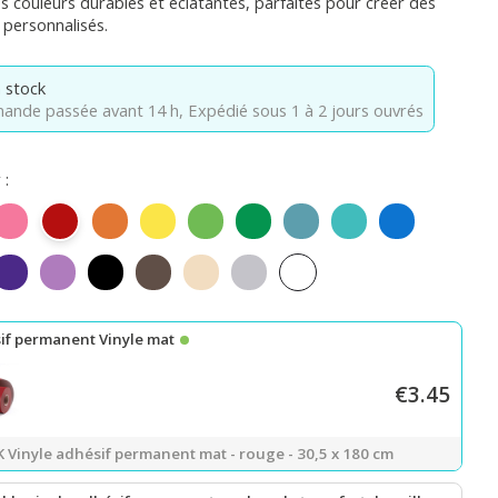
s couleurs durables et éclatantes, parfaites pour créer des
 personnalisés.
 stock
nde passée avant 14 h,
Expédié sous 1 à 2 jours ouvrés
 :
ia mat
Rose mat
Rouge mat
Orange mat
Jaune citron mat
Vert pomme mat
Vert mat
Bleu sarcelle mat
Bleu Tiffany mat
Bleu mat
roi mat
Violet mat
Violet clair mat
Noir mat
Café foncé mat
Beige mat
Gris clair mat
Blanc mat
if permanent Vinyle mat
€3.45
 Vinyle adhésif permanent mat - rouge - 30,5 x 180 cm