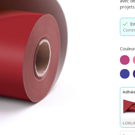
avec de
projets
En
Comma
Couleur
Fuchs
Bleu 
Adhés
LOKLiK