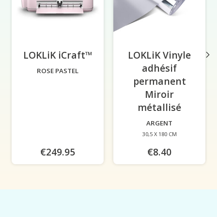
LOKLiK iCraft™
-
LOKLiK Vinyle
adhésif
ROSE PASTEL
permanent
Miroir
métallisé
-
ARGENT
30,5 X 180 CM
€249.95
€8.40