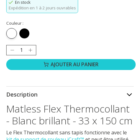
En stock
Expédition en 1 à 2 jours ouvrables
Couleur :
Blanc brillant
Noir brillant
Quantité :
AJOUTER AU PANIER
Description
Matless Flex Thermocollant
- Blanc brillant - 33 x 150 cm
Le Flex Thermocollant sans tapis fonctionne avec le
kit de support de rouleau iCraft™
et peut être utilisé