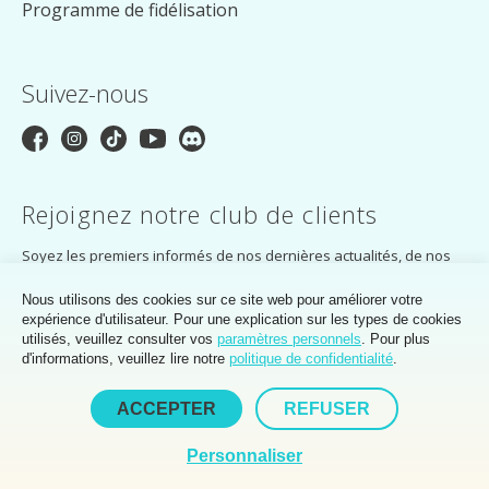
Programme de fidélisation
Suivez-nous
Rejoignez notre club de clients
Soyez les premiers informés de nos dernières actualités, de nos
offres exclusives et bien plus encore. Inscrivez-vous dès
aujourd'hui et recevez un code de réduction de 5 % !
Nous utilisons des cookies sur ce site web pour améliorer votre
expérience d'utilisateur. Pour une explication sur les types de cookies
S'ABONNER
utilisés, veuillez consulter vos
paramètres personnels
. Pour plus
d'informations, veuillez lire notre
politique de confidentialité
.
En vous abonnant, vous acceptez la
politique de confidentialité
du Club
des clients MakerMondo.
ACCEPTER
REFUSER
Personnaliser