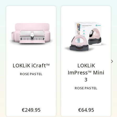
Éléments du carrousel de produits
LOKLiK iCraft™
-
LOKLiK
ImPress™ Mini
ROSE PASTEL
3
-
ROSE PASTEL
€249.95
€64.95