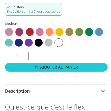
En stock
Expédition en 1 à 2 jours ouvrables
Couleur :
Or rose
Rouge rosé
Rouge
Rose
Orange
Jaune
Doré
Vert herbe
Vert
Bleu oc
Bleu aqua
Bleu royal
Violet
Noir
Argent
Blanc
Quantité :
AJOUTER AU PANIER
Description
Qu'est-ce que c'est le flex