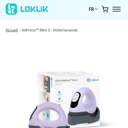
FR
Chariot
Accueil
•
ImPress™ Mini 3 - Violet lavande
Diaporama d'images de produits Articles