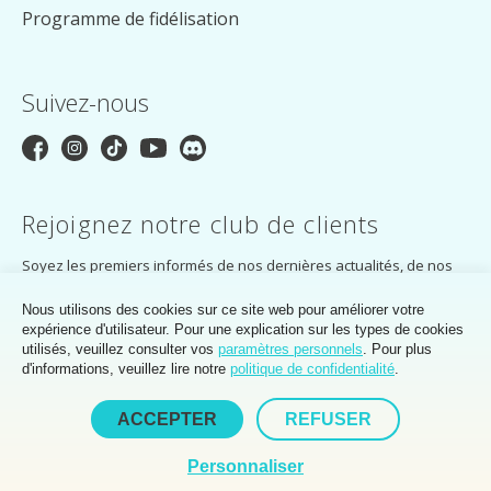
Programme de fidélisation
Suivez-nous
Rejoignez notre club de clients
Soyez les premiers informés de nos dernières actualités, de nos
offres exclusives et bien plus encore. Inscrivez-vous dès
aujourd'hui et recevez un code de réduction de 5 % !
Nous utilisons des cookies sur ce site web pour améliorer votre
expérience d'utilisateur. Pour une explication sur les types de cookies
S'ABONNER
utilisés, veuillez consulter vos
paramètres personnels
. Pour plus
d'informations, veuillez lire notre
politique de confidentialité
.
En vous abonnant, vous acceptez la
politique de confidentialité
du Club
des clients MakerMondo.
ACCEPTER
REFUSER
Personnaliser