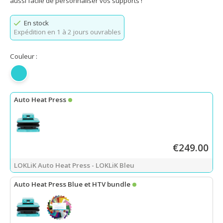
aussi facile de personnaliser vos supports !
En stock
Expédition en 1 à 2 jours ouvrables
Couleur :
LOKLiK Bleu
Auto Heat Press
€249.00
LOKLiK Auto Heat Press - LOKLiK Bleu
Auto Heat Press Blue et HTV bundle
LOKLiK Auto Heat Press
-
LOKLiK Bleu
+
Flex Thermocollant paque