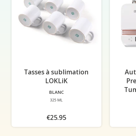
Tasses à sublimation
Aut
LOKLiK
-
Pr
Tum
BLANC
325 ML
€25.95