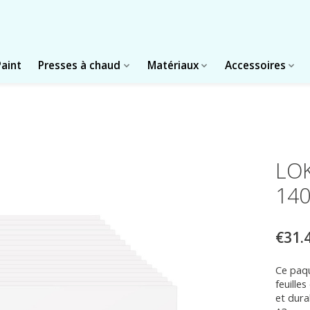
Paint
Presses à chaud
Matériaux
Accessoires
LOK
140
€31.
Ce paq
feuille
et dura