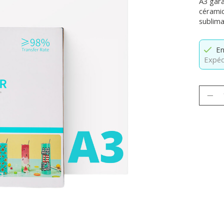
A3 gara
céramiq
sublima
En
Expéd
Quanti