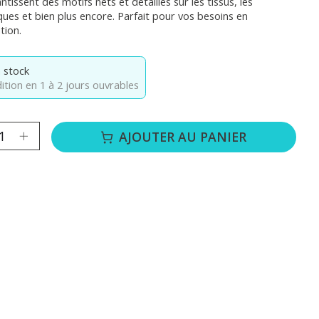
ntissent des motifs nets et détaillés sur les tissus, les
ues et bien plus encore. Parfait pour vos besoins en
tion.
 stock
ition en 1 à 2 jours ouvrables
té :
AJOUTER AU PANIER