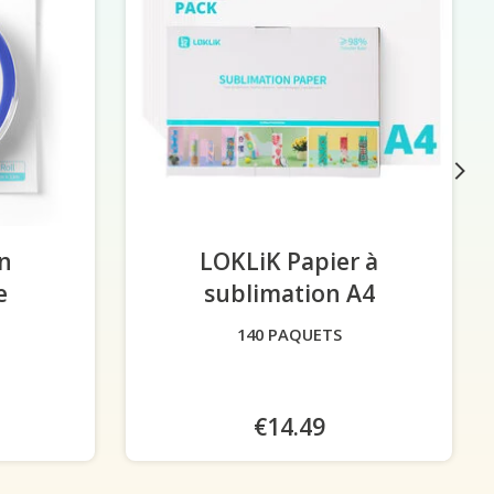
n
LOKLiK Papier à
e
sublimation A4
-
-
140 PAQUETS
€14.49