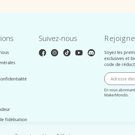
tions
Suivez-nous
Rejoigne
 nous
Soyez les premi
exclusives et b
énérales
code de réduct
onfidentialité
En vous abonnant
MakerMondo.
ndeur
 fidélisation